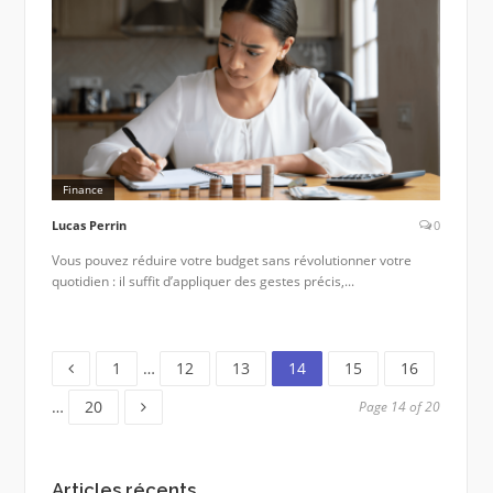
Finance
Lucas Perrin
0
Vous pouvez réduire votre budget sans révolutionner votre
quotidien : il suffit d’appliquer des gestes précis,...
Page
Page
Page
Page
Page
Page
1
…
12
13
14
15
16
Page
…
20
Page 14 of 20
Articles récents