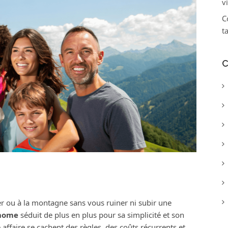
v
C
t
C
er ou à la montagne sans vous ruiner ni subir une
home
séduit de plus en plus pour sa simplicité et son
 affaire se cachent des règles, des coûts récurrents et