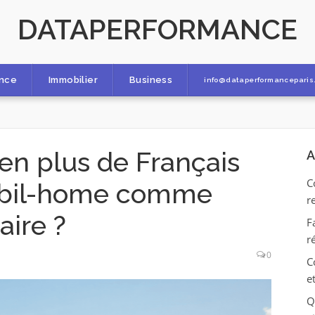
DATAPERFORMANCE
ance
Immobilier
Business
info@dataperformanceparis.
en plus de Français
A
C
mobil-home comme
r
aire ?
F
r
0
C
e
Q