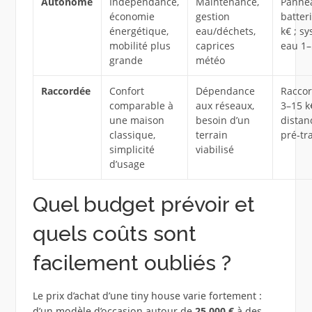
Autonome
Indépendance,
Maintenance,
Panne
économie
gestion
batter
énergétique,
eau/déchets,
k€ ; s
mobilité plus
caprices
eau 1–
grande
météo
Raccordée
Confort
Dépendance
Racco
comparable à
aux réseaux,
3–15 k
une maison
besoin d’un
distan
classique,
terrain
pré‑tr
simplicité
viabilisé
d’usage
Quel budget prévoir et
quels coûts sont
facilement oubliés ?
Le prix d’achat d’une tiny house varie fortement :
d’un modèle d’occasion autour de
25 000 €
à des