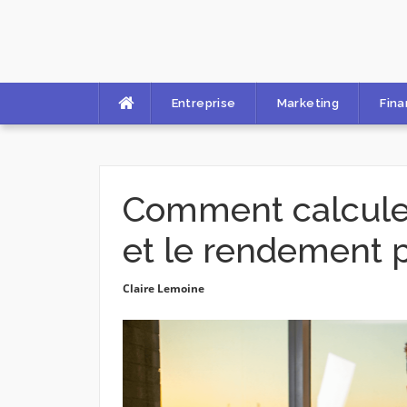
Skip
to
content
Entreprise
Marketing
Fin
Comment calculer
et le rendement p
Claire Lemoine