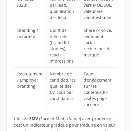
(B2B)
par lead,
vers MQL/SQL,
qualification
valeur vie
des leads
client estimée
Branding /
Uplift de
Share of voice,
notoriété
notoriété
sentiment
(brand lift
social,
studies),
recherches de
reach,
marque
impressions
Recrutement
Nombre de
Taux
/ Employer
candidatures,
d’engagement
branding
qualité des
sur les
CV, coût par
contenus RH,
candidature
visites page
carrière
Utilisez
EMV
(Earned Media Value) avec prudence :
c’est un indicateur pratique pour traduire en valeur