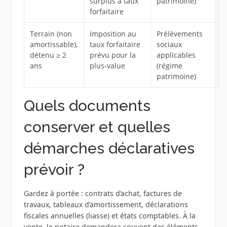
surplus à taux
patrimoine)
forfaitaire
Terrain (non
Imposition au
Prélèvements
amortissable),
taux forfaitaire
sociaux
détenu ≥ 2
prévu pour la
applicables
ans
plus‑value
(régime
patrimoine)
Quels documents
conserver et quelles
démarches déclaratives
prévoir ?
Gardez à portée : contrats d’achat, factures de
travaux, tableaux d’amortissement, déclarations
fiscales annuelles (liasse) et états comptables. À la
vente, le notaire demandera souvent des éléments