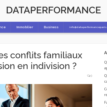
DATAPERFORMANCE
ance
Immobilier
Business
info@dataperformanceparis.
s conflits familiaux
A
Q
ion en indivision ?
a
Q
0
c
C
r
F