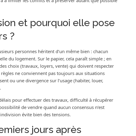
ra à limiter les conflits et à préserver autant que possible
ision et pourquoi elle pose
rs ?
usieurs personnes héritent d’un même bien : chacun
elle du logement. Sur le papier, cela paraît simple ; en
 des choix (travaux, loyers, vente) qui doivent respecter
 règles ne conviennent pas toujours aux situations
absent ou une divergence sur l’usage (habiter, louer,
.
lais pour effectuer des travaux, difficulté à récupérer
mpossibilité de vendre quand aucun consensus n’est
’indivision évite bien des tensions.
emiers jours après