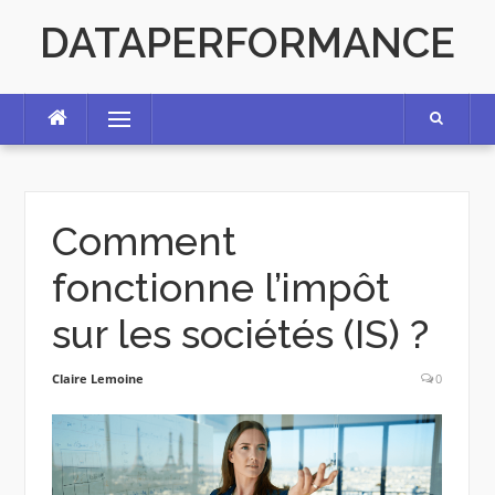
Skip
DATAPERFORMANCE
to
content
Menu
Comment
fonctionne l’impôt
sur les sociétés (IS) ?
Claire Lemoine
0