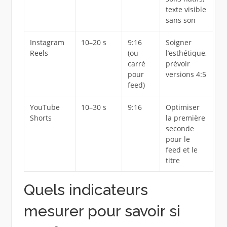
texte visible
sans son
Instagram
10–20 s
9:16
Soigner
Reels
(ou
l’esthétique,
carré
prévoir
pour
versions 4:5
feed)
YouTube
10–30 s
9:16
Optimiser
Shorts
la première
seconde
pour le
feed et le
titre
Quels indicateurs
mesurer pour savoir si