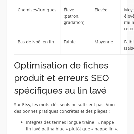
Chemises/tuniques
Élevé
Élevée
Moye
(patron,
élev
gradation)
(taill
reto
Bas de Noël en lin
Faible
Moyenne
Faib
(sais
Optimisation de fiches
produit et erreurs SEO
spécifiques au lin lavé
Sur Etsy, les mots-clés seuls ne suffisent pas. Voici
des bonnes pratiques concrètes et des pièges :
Intégrez des termes longue traîne : « nappe
lin lavé patina blue » plutôt que « nappe lin ».