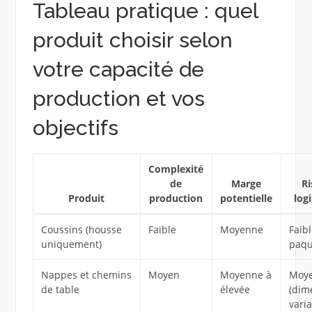
Tableau pratique : quel
produit choisir selon
votre capacité de
production et vos
objectifs
Complexité
de
Marge
R
Produit
production
potentielle
log
Coussins (housse
Faible
Moyenne
Faibl
uniquement)
paqu
Nappes et chemins
Moyen
Moyenne à
Moy
de table
élevée
(dim
varia