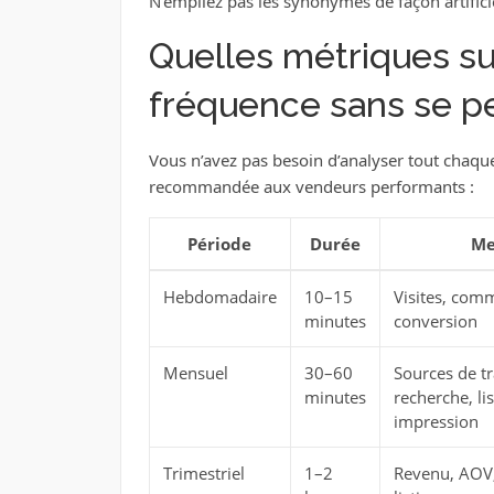
N’empilez pas les synonymes de façon artificiell
Quelles métriques sui
fréquence sans se pe
Vous n’avez pas besoin d’analyser tout chaque 
recommandée aux vendeurs performants :
Période
Durée
Me
Hebdomadaire
10–15
Visites, com
minutes
conversion
Mensuel
30–60
Sources de tr
minutes
recherche, lis
impression
Trimestriel
1–2
Revenu, AOV,