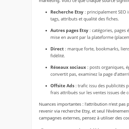
marketing. Voici ce que chaque source signifie
Recherche Etsy
: principalement SEO in
tags, attributs et qualité des fiches.
Autres pages Etsy
: catégories, pages éd
mise en avant par la plateforme (placem
Direct
: marque forte, bookmarks, liens
fidélité.
Réseaux sociaux
: posts organiques, ép
convertit pas, examinez la page d’atterri
Offsite Ads
: trafic issu des publicités
frais attribués sur les ventes issues de 
Nuances importantes : l’attribution n’est pas 
revenir via recherche Etsy, et seul l’événemen
campagnes externes, pensez à utiliser des cod