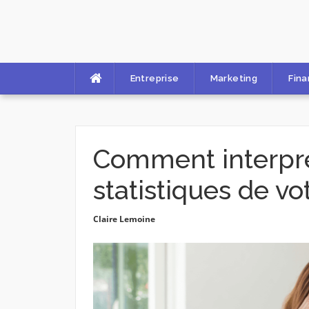
Skip
to
content
Entreprise
Marketing
Fin
Comment interprét
statistiques de vo
Claire Lemoine