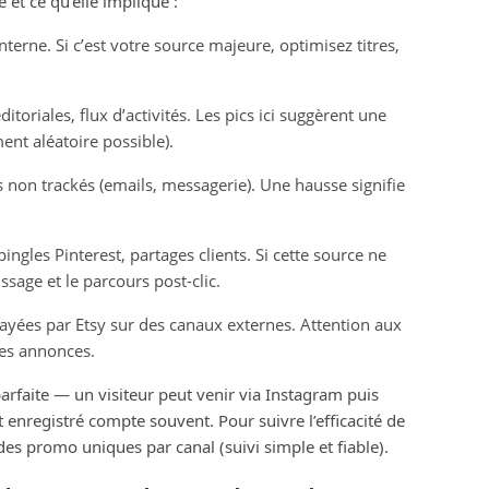
 et ce qu’elle implique :
terne. Si c’est votre source majeure, optimisez titres,
itoriales, flux d’activités. Les pics ici suggèrent une
ent aléatoire possible).
 non trackés (emails, messagerie). Une hausse signifie
ingles Pinterest, partages clients. Si cette source ne
ssage et le parcours post-clic.
 payées par Etsy sur des canaux externes. Attention aux
ces annonces.
parfaite — un visiteur peut venir via Instagram puis
t enregistré compte souvent. Pour suivre l’efficacité de
es promo uniques par canal (suivi simple et fiable).