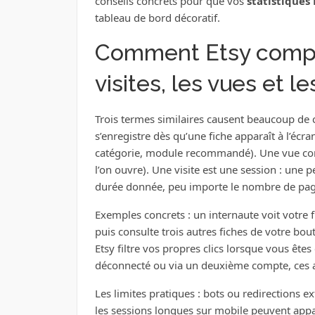
conseils concrets pour que vos
statistiques 
tableau de bord décoratif.
Comment Etsy compte
visites, les vues et l
Trois termes similaires causent beaucoup de 
s’enregistre dès qu’une fiche apparaît à l’écra
catégorie, module recommandé). Une vue co
l’on ouvre). Une visite est une session : un
durée donnée, peu importe le nombre de page
Exemples concrets : un internaute voit votre f
puis consulte trois autres fiches de votre bo
Etsy filtre vos propres clics lorsque vous êtes
déconnecté ou via un deuxième compte, ces a
Les limites pratiques : bots ou redirections e
les sessions longues sur mobile peuvent appa