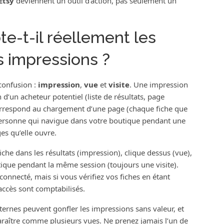
Etsy
deviennent un outil d’action, pas seulement un
-t-il réellement les
es impressions ?
confusion :
impression
,
vue
et
visite
. Une impression
n d’un acheteur potentiel (liste de résultats, page
rrespond au chargement d’une page (chaque fiche que
e personne qui navigue dans votre boutique pendant une
s qu’elle ouvre.
iche dans les résultats (impression), clique dessus (vue),
utique pendant la même session (toujours une visite).
 connecté, mais si vous vérifiez vos fiches en étant
ccès sont comptabilisés.
xternes peuvent gonfler les impressions sans valeur, et
raître comme plusieurs vues. Ne prenez jamais l’un de