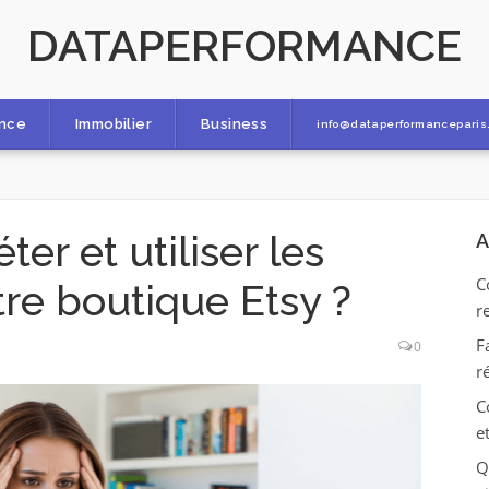
DATAPERFORMANCE
ance
Immobilier
Business
info@dataperformanceparis.
er et utiliser les
A
C
tre boutique Etsy ?
r
F
0
r
C
e
Q