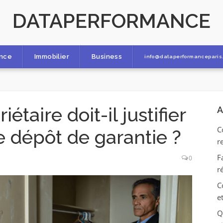
DATAPERFORMANCE
ance
Immobilier
Business
info@dataperformanceparis.
taire doit-il justifier
A
C
e dépôt de garantie ?
r
F
0
r
C
e
Q