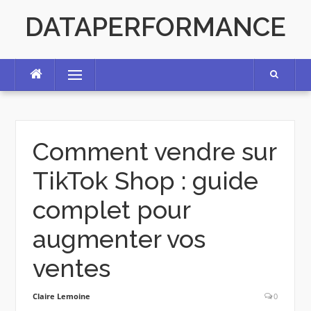
Skip
DATAPERFORMANCE
to
content
Menu
Comment vendre sur
TikTok Shop : guide
complet pour
augmenter vos
ventes
Claire Lemoine
0