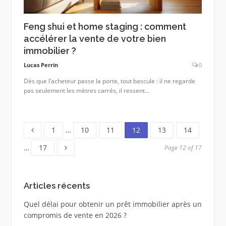
Feng shui et home staging : comment
accélérer la vente de votre bien
immobilier ?
Lucas Perrin
0
Dès que l’acheteur passe la porte, tout bascule : il ne regarde
pas seulement les mètres carrés, il ressent...
Page
Page
Page
Page
Page
Page
1
…
10
11
12
13
14
Page
…
17
Page 12 of 17
Articles récents
Quel délai pour obtenir un prêt immobilier après un
compromis de vente en 2026 ?