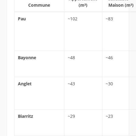
Commune
(m²)
Maison (m²)
Pau
~102
~83
Bayonne
~48
~46
Anglet
~43
~30
Biarritz
~29
~23