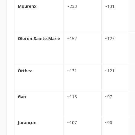
Mourenx
~233
~131
Oloron‑Sainte‑Marie
~152
~127
Orthez
~131
~121
Gan
~116
~97
Jurançon
~107
~90