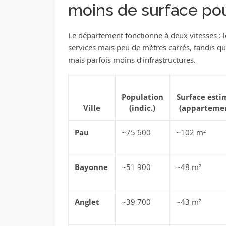
moins de surface po
Le département fonctionne à deux vitesses : les
services mais peu de mètres carrés, tandis q
mais parfois moins d’infrastructures.
Population
Surface esti
Ville
(indic.)
(apparteme
Pau
~75 600
~102 m²
Bayonne
~51 900
~48 m²
Anglet
~39 700
~43 m²