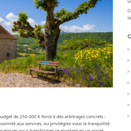
v
C
t
C
udget de 250 000 € force à des arbitrages concrets :
imité aux services, ou privilégiez-vous la tranquillité
pratiques pour transformer ce montant en un projet