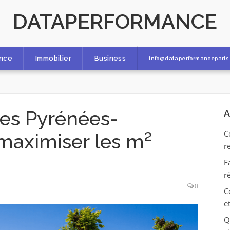
DATAPERFORMANCE
ance
Immobilier
Business
info@dataperformanceparis.
les Pyrénées-
A
C
 maximiser les m²
r
F
r
0
C
e
Q