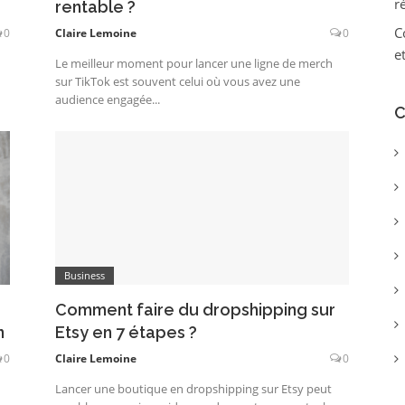
r
rentable ?
C
0
Claire Lemoine
0
e
Le meilleur moment pour lancer une ligne de merch
sur TikTok est souvent celui où vous avez une
audience engagée...
C
Business
Comment faire du dropshipping sur
n
Etsy en 7 étapes ?
0
Claire Lemoine
0
Lancer une boutique en dropshipping sur Etsy peut