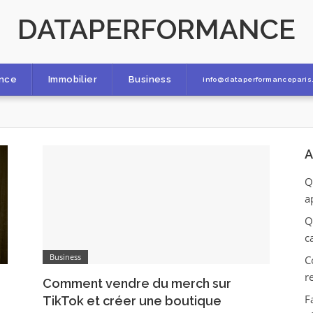
DATAPERFORMANCE
ance
Immobilier
Business
info@dataperformanceparis.
A
Q
a
Q
c
Business
C
r
Comment vendre du merch sur
F
TikTok et créer une boutique