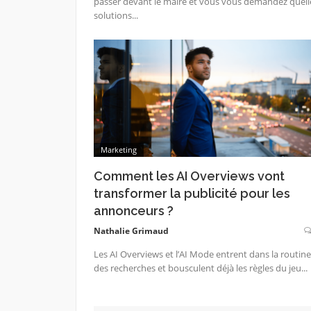
passer devant le maire et vous vous demandez quell
solutions...
Marketing
Comment les AI Overviews vont
transformer la publicité pour les
annonceurs ?
Nathalie Grimaud
Les AI Overviews et l’AI Mode entrent dans la routine
des recherches et bousculent déjà les règles du jeu...