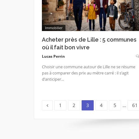
Immobilier
Acheter près de Lille : 5 communes
où il fait bon vivre
Lucas Perrin
Choisir une commune autour de Lille ne se résume
pas à comparer des prix au mètre carré : il s’agit
d’anticiper...
Page
Page
Page
Page
Page
Pa
1
2
3
4
5
…
61