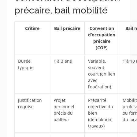
précaire, bail mobilité
Critère
Bail précaire
Convention
Bail 
d’occupation
précaire
(COP)
Durée
1 à 3 ans
Variable,
1 à 10
typique
souvent
court (en lien
avec
l’opération)
Justification
Projet
Précarité
Mobili
requise
personnel
objective du
profes
précis du
bien
ou for
bailleur
(démolition,
du loca
travaux)