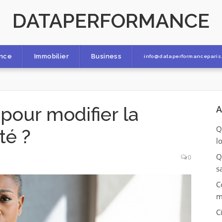
DATAPERFORMANCE
ance
Immobilier
Business
info@dataperformanceparis.
 pour modifier la
A
Q
té ?
l
Q
0
s
C
m
C