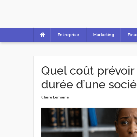
Skip
to
content
Entreprise
Marketing
Fin
Quel coût prévoir
durée d’une socié
Claire Lemoine