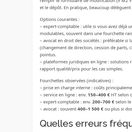
remplir le formulaire de modification (« M2 »
et le dépôt. En pratique, beaucoup délèguent 
Options courantes :
– expert‑comptable : utile si vous avez déjà un
modulables, souvent dans une fourchette rais
– avocat en droit des sociétés : préférable si 
(changement de direction, cession de parts, cl
pointus.
– plateformes juridiques en ligne : solutions 
rapport qualité/prix pour les cas simples.
Fourchettes observées (indicatives) :
– prise en charge interne : coûts principalemen
– service en ligne : env.
150–400 €
HT selon o
– expert‑comptable : env.
200–700 €
selon le 
– avocat : souvent
400–1 500 €
ou plus si do
Quelles erreurs fré