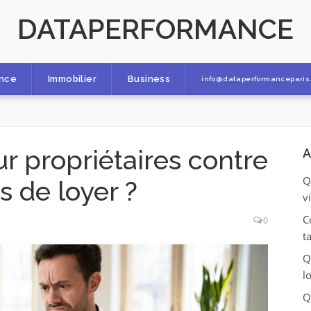
DATAPERFORMANCE
ance
Immobilier
Business
info@dataperformanceparis.
r propriétaires contre
A
Q
s de loyer ?
v
C
0
t
Q
l
Q