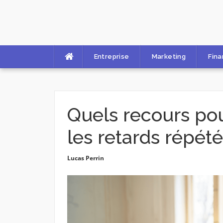
Skip
to
content
Entreprise
Marketing
Fin
Quels recours pou
les retards répété
Lucas Perrin