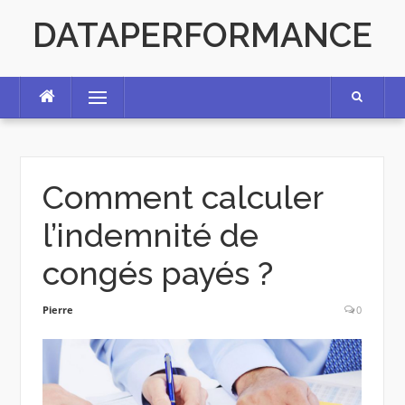
Skip
DATAPERFORMANCE
to
content
Menu
Comment calculer
l’indemnité de
congés payés ?
Pierre
0