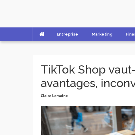
Skip
to
content
Entreprise
Marketing
Fin
TikTok Shop vaut-
avantages, inconv
Claire Lemoine