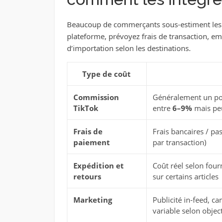
Beaucoup de commerçants sous-estiment les c
plateforme, prévoyez frais de transaction, emb
d’importation selon les destinations.
Type de coût
Commission
Généralement un pou
TikTok
entre
6–9%
mais peu
Frais de
Frais bancaires / p
paiement
par transaction)
Expédition et
Coût réel selon four
retours
sur certains articles
Marketing
Publicité in-feed, 
variable selon object