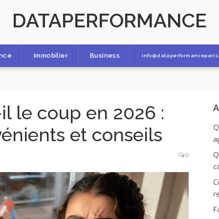
DATAPERFORMANCE
ance
Immobilier
Business
info@dataperformanceparis.
il le coup en 2026 :
A
Q
énients et conseils
a
Q
0
c
C
r
F