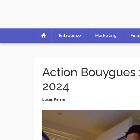
Skip
to
content
Entreprise
Marketing
Fin
Action Bouygues :
2024
Lucas Perrin