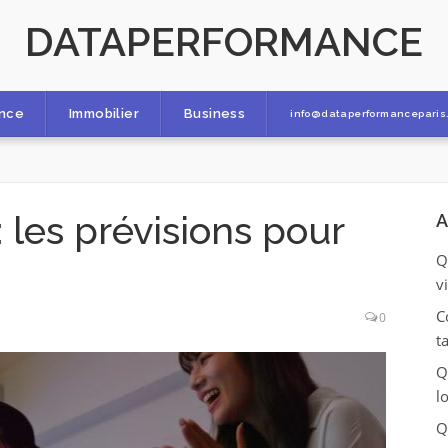
DATAPERFORMANCE
ance
Immobilier
Business
info@dataperformanceparis.
 les prévisions pour
A
Q
v
C
0
t
Q
l
Q