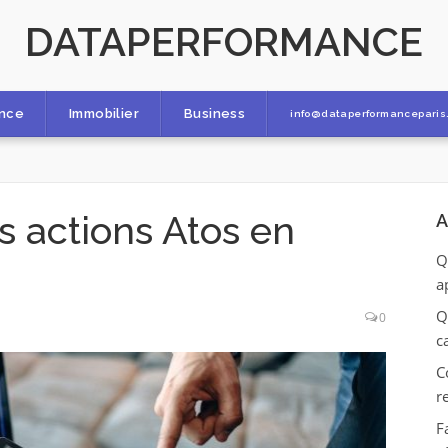
DATAPERFORMANCE
ance
Immobilier
Business
info@dataperformanceparis.
s actions Atos en
A
Q
a
Q
0
c
C
r
F