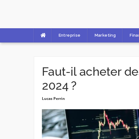
Skip
to
content
Entreprise
Marketing
Fin
Faut-il acheter de
2024 ?
Lucas Perrin