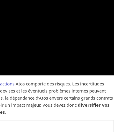
 actions
Atos comporte des risques. Les incertitudes
devises et les éventuels problèmes internes peuvent
lus, la dépendance d’Atos envers certains grands contrats
avoir un impact majeur. Vous devez donc
diversifier vos
es
.